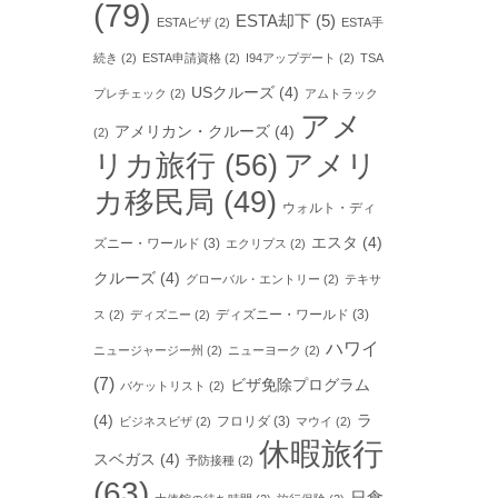
(79)
ESTA却下
(5)
ESTAビザ
(2)
ESTA手
続き
(2)
ESTA申請資格
(2)
I94アップデート
(2)
TSA
USクルーズ
(4)
プレチェック
(2)
アムトラック
アメ
アメリカン・クルーズ
(4)
(2)
リカ旅行
(56)
アメリ
カ移民局
(49)
ウォルト・ディ
エスタ
(4)
ズニー・ワールド
(3)
エクリプス
(2)
クルーズ
(4)
グローバル・エントリー
(2)
テキサ
ディズニー・ワールド
(3)
ス
(2)
ディズニー
(2)
ハワイ
ニュージャージー州
(2)
ニューヨーク
(2)
(7)
ビザ免除プログラム
バケットリスト
(2)
(4)
ラ
フロリダ
(3)
ビジネスビザ
(2)
マウイ
(2)
休暇旅行
スベガス
(4)
予防接種
(2)
(63)