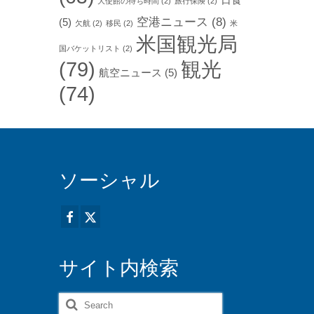
日食
大使館の待ち時間
(2)
旅行保険
(2)
空港ニュース
(8)
(5)
欠航
(2)
移民
(2)
米
米国観光局
国バケットリスト
(2)
(79)
観光
航空ニュース
(5)
(74)
ソーシャル
サイト内検索
Search