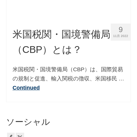
Slovenščina
(
スロベニア語
)
Español
(
スペイン語
)
Svenska
(
スウェーデン語
)
9
米国税関・国境警備局
11月 2022
（CBP）とは？
米国税関・国境警備局（CBP）は、国際貿易
の規制と促進、輸入関税の徴収、米国移民 …
Continued
ソーシャル