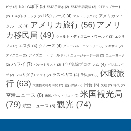
ESTA却下
(5)
ビザ
(2)
ESTA手続き
(2)
ESTA申請資格
(2)
I94アップデート
USクルーズ
(4)
アメリカン・
(2)
TSAプレチェック
(2)
アムトラック
(2)
アメリカ旅行
(56)
アメリ
クルーズ
(4)
カ移民局
(49)
ウォルト・ディズニー・ワールド
(3)
エクリ
エスタ
(4)
クルーズ
(4)
プス
(2)
グローバル・エントリー
(2)
テキサス
(2)
ディズニー・ワールド
(3)
ディズニー
(2)
ニュージャージー州
(2)
ニューヨーク
ハワイ
(7)
ビザ免除プログラム
(4)
(2)
バケットリスト
(2)
ビジネスビ
休暇旅
ラスベガス
(4)
フロリダ
(3)
ザ
(2)
マウイ
(2)
予防接種
(2)
行
(63)
日食
(5)
大使館の待ち時間
(2)
旅行保険
(2)
欠航
(2)
移民
(2)
米国観光局
空港ニュース
(8)
米国バケットリスト
(2)
(79)
観光
(74)
航空ニュース
(5)