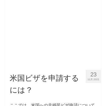
連絡先
申請
日本語
Hrvatski
(
クロアチア語
)
Čeština
(
チェコ語
)
Dansk
(
デンマーク語
)
Nederlands
(
オランダ語
)
English
(
英語
)
23
米国ビザを申請する
11月 2022
Eesti
(
エストニア語
)
には？
Suomi
(
フィンランド語
)
Français
(
フランス語
)
ここでは、米国への非移民ビザ申請について