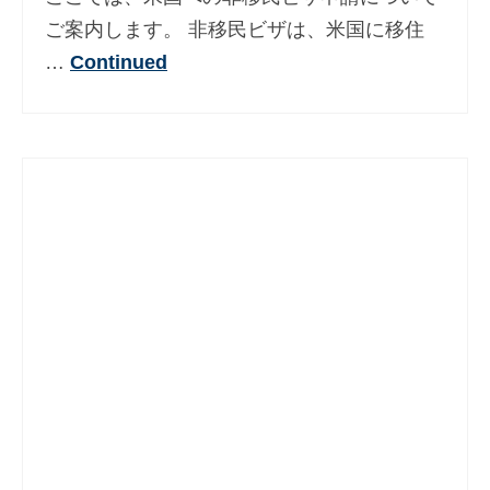
Deutsch
(
ドイツ語
)
ご案内します。 非移民ビザは、米国に移住
…
Continued
Ελληνικά
(
ギリシア語
)
עברית
(
ヘブライ語
)
Magyar
(
ハンガリー語
)
Italiano
(
イタリア語
)
한국어
(
韓国語
)
Norsk bokmål
(
ノルウェー・ブークモー
ル
)
Polski
(
ポーランド語
)
Português
(
ポルトガル語
)
Slovenčina
(
スラヴ語派
)