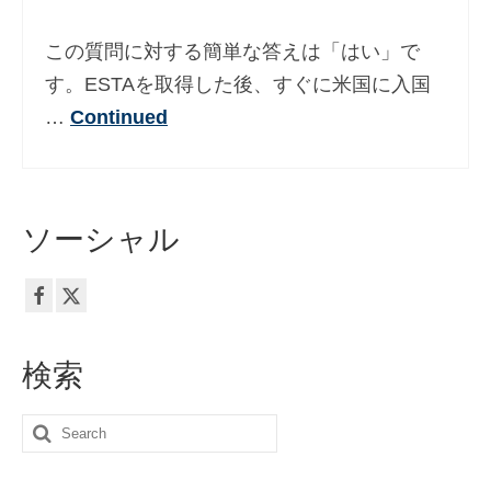
Deutsch
(
ドイツ語
)
この質問に対する簡単な答えは「はい」で
Ελληνικά
(
ギリシア語
)
す。ESTAを取得した後、すぐに米国に入国
…
Continued
עברית
(
ヘブライ語
)
Magyar
(
ハンガリー語
)
Italiano
(
イタリア語
)
ソーシャル
한국어
(
韓国語
)
Norsk bokmål
(
ノルウェー・ブークモー
ル
)
Polski
(
ポーランド語
)
検索
Português
(
ポルトガル語
)
Search
Slovenčina
(
スラヴ語派
)
for: