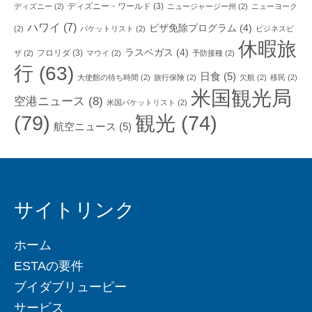
ディズニー・ワールド
(3)
ディズニー
(2)
ニュージャージー州
(2)
ニューヨーク
ハワイ
(7)
ビザ免除プログラム
(4)
(2)
バケットリスト
(2)
ビジネスビ
休暇旅
ラスベガス
(4)
フロリダ
(3)
ザ
(2)
マウイ
(2)
予防接種
(2)
行
(63)
日食
(5)
大使館の待ち時間
(2)
旅行保険
(2)
欠航
(2)
移民
(2)
米国観光局
空港ニュース
(8)
米国バケットリスト
(2)
(79)
観光
(74)
航空ニュース
(5)
サイトリンク
ホーム
ESTAの要件
ブイダブリューピー
サービス