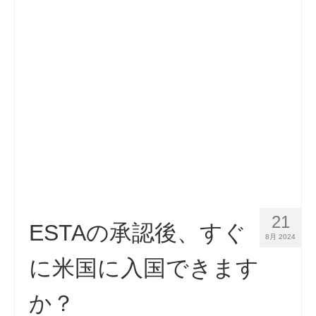
連絡先
申請
日本語
Hrvatski
(
クロアチア語
)
Čeština
(
チェコ語
)
Dansk
(
デンマーク語
)
Nederlands
(
オランダ語
)
English
(
英語
)
21
ESTAの承認後、すぐ
8月 2024
Eesti
(
エストニア語
)
に米国に入国できます
Suomi
(
フィンランド語
)
か？
Français
(
フランス語
)