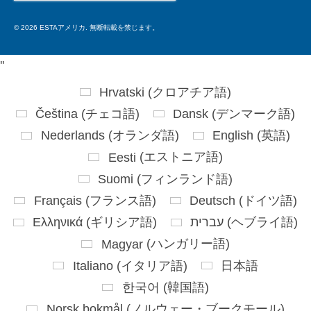
for:
© 2026 ESTAアメリカ. 無断転載を禁じます。
'
'
Hrvatski
(
クロアチア語
)
Čeština
(
チェコ語
)
Dansk
(
デンマーク語
)
Nederlands
(
オランダ語
)
English
(
英語
)
Eesti
(
エストニア語
)
Suomi
(
フィンランド語
)
Français
(
フランス語
)
Deutsch
(
ドイツ語
)
Ελληνικά
(
ギリシア語
)
עברית
(
ヘブライ語
)
Magyar
(
ハンガリー語
)
Italiano
(
イタリア語
)
日本語
한국어
(
韓国語
)
Norsk bokmål
(
ノルウェー・ブークモール
)