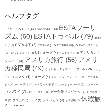
ヘルプタグ
ESTAツーリ
CBP
(4)
ESTAの間違い
(3)
B1/B2ビザ
(2)
ESTAトラベル
(79)
ズム
(60)
ESTA
ESTA却下
(5)
ビザ
(2)
ESTA手続き
(2)
ESTA申請資格
(2)
I94アップデート
USクルーズ
(4)
アメリカン・
(2)
TSAプレチェック
(2)
アムトラック
(2)
アメリカ旅行
(56)
アメリ
クルーズ
(4)
カ移民局
(49)
ウォルト・ディズニー・ワールド
(3)
エクリ
エスタ
(4)
クルーズ
(4)
プス
(2)
グローバル・エントリー
(2)
テキサス
(2)
ディズニー・ワールド
(3)
ディズニー
(2)
ニュージャージー州
(2)
ニューヨーク
ハワイ
(7)
ビザ免除プログラム
(4)
(2)
バケットリスト
(2)
ビジネスビ
休暇旅
ラスベガス
(4)
フロリダ
(3)
ザ
(2)
マウイ
(2)
予防接種
(2)