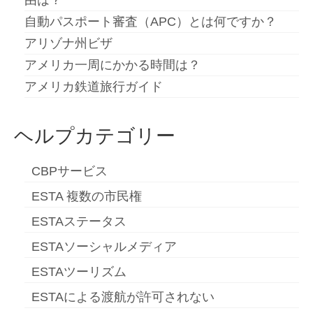
由は？
Slovenščina
(
スロベニア語
)
自動パスポート審査（APC）とは何ですか？
Español
(
スペイン語
)
アリゾナ州ビザ
Svenska
(
スウェーデン語
)
アメリカ一周にかかる時間は？
アメリカ鉄道旅行ガイド
ヘルプカテゴリー
CBPサービス
ESTA 複数の市民権
ESTAステータス
ESTAソーシャルメディア
ESTAツーリズム
ESTAによる渡航が許可されない