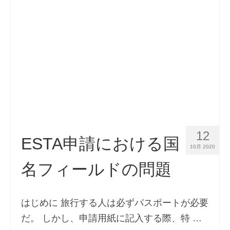
連絡先
申請
日本語
Hrvatski
(
クロアチア語
)
Čeština
(
チェコ語
)
Dansk
(
デンマーク語
)
12
Nederlands
(
オランダ語
)
ESTA申請における国
10月 2020
English
(
英語
)
名フィールドの問題
Eesti
(
エストニア語
)
Suomi
(
フィンランド語
)
はじめに 旅行する人は必ずパスポートが必要
だ。 しかし、申請用紙に記入する際、特 …
Français
(
フランス語
)