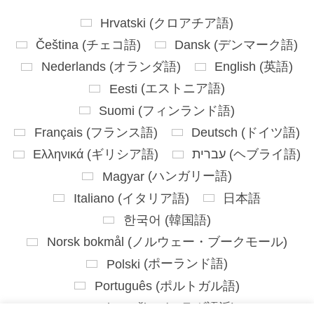
Hrvatski
(
クロアチア語
)
Čeština
(
チェコ語
)
Dansk
(
デンマーク語
)
Nederlands
(
オランダ語
)
English
(
英語
)
Eesti
(
エストニア語
)
Suomi
(
フィンランド語
)
Français
(
フランス語
)
Deutsch
(
ドイツ語
)
Ελληνικά
(
ギリシア語
)
עברית
(
ヘブライ語
)
Magyar
(
ハンガリー語
)
Italiano
(
イタリア語
)
日本語
한국어
(
韓国語
)
Norsk bokmål
(
ノルウェー・ブークモール
)
Polski
(
ポーランド語
)
Português
(
ポルトガル語
)
Slovenčina
(
スラヴ語派
)