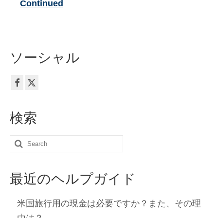
Continued
Deutsch
(
ドイツ語
)
Ελληνικά
(
ギリシア語
)
עברית
(
ヘブライ語
)
ソーシャル
Magyar
(
ハンガリー語
)
Italiano
(
イタリア語
)
한국어
(
韓国語
)
検索
Norsk bokmål
(
ノルウェー・ブークモー
ル
)
Search
for:
Polski
(
ポーランド語
)
最近のヘルプガイド
Português
(
ポルトガル語
)
Slovenčina
(
スラヴ語派
)
米国旅行用の現金は必要ですか？また、その理