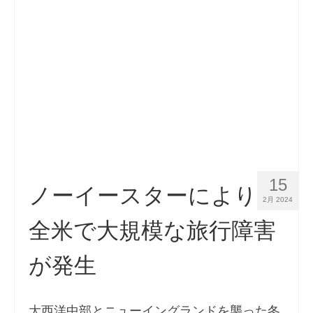
連絡先
申請
日本語
Hrvatski
(
クロアチア語
)
Čeština
(
チェコ語
)
Dansk
(
デンマーク語
)
15
Nederlands
(
オランダ語
)
ノーイースターにより
2月 2024
English
(
英語
)
全米で大規模な旅行障害
Eesti
(
エストニア語
)
が発生
Suomi
(
フィンランド語
)
Français
(
フランス語
)
大西洋中部とニューイングランドを襲った冬