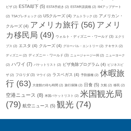
ESTA却下
(5)
ビザ
(2)
ESTA手続き
(2)
ESTA申請資格
(2)
I94アップデート
USクルーズ
(4)
アメリカン・
(2)
TSAプレチェック
(2)
アムトラック
(2)
アメリカ旅行
(56)
アメリ
クルーズ
(4)
カ移民局
(49)
ウォルト・ディズニー・ワールド
(3)
エクリ
エスタ
(4)
クルーズ
(4)
プス
(2)
グローバル・エントリー
(2)
テキサス
(2)
ディズニー・ワールド
(3)
ディズニー
(2)
ニュージャージー州
(2)
ニューヨーク
ハワイ
(7)
ビザ免除プログラム
(4)
(2)
バケットリスト
(2)
ビジネスビ
休暇旅
ラスベガス
(4)
フロリダ
(3)
ザ
(2)
マウイ
(2)
予防接種
(2)
行
(63)
日食
(5)
大使館の待ち時間
(2)
旅行保険
(2)
欠航
(2)
移民
(2)
米国観光局
空港ニュース
(8)
米国バケットリスト
(2)
(79)
観光
(74)
航空ニュース
(5)