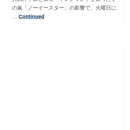
Deutsch
(
ドイツ語
)
の嵐「ノーイースター」の影響で、火曜日に
…
Continued
Ελληνικά
(
ギリシア語
)
עברית
(
ヘブライ語
)
Magyar
(
ハンガリー語
)
Italiano
(
イタリア語
)
한국어
(
韓国語
)
Norsk bokmål
(
ノルウェー・ブークモー
ル
)
Polski
(
ポーランド語
)
Português
(
ポルトガル語
)
Slovenčina
(
スラヴ語派
)