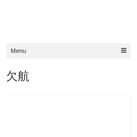
Menu
ESTA
欠航
申請条件
よくある質問
VWP
ヘルプ
ニュース