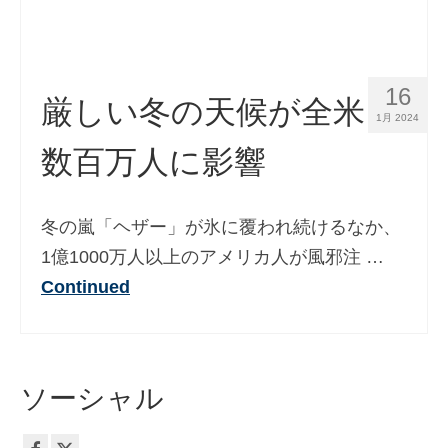
Slovenščina
(
スロベニア語
)
Español
(
スペイン語
)
Svenska
(
スウェーデン語
)
16
厳しい冬の天候が全米
1月 2024
数百万人に影響
冬の嵐「ヘザー」が氷に覆われ続けるなか、
1億1000万人以上のアメリカ人が風邪注 …
Continued
ソーシャル