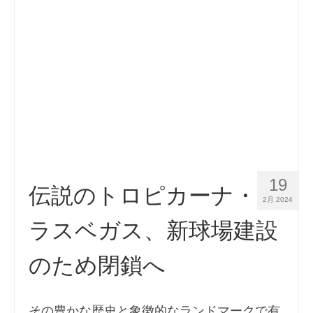
連絡先
申請
日本語
Hrvatski
(
クロアチア語
)
Čeština
(
チェコ語
)
Dansk
(
デンマーク語
)
19
Nederlands
(
オランダ語
)
伝説のトロピカーナ・
2月 2024
English
(
英語
)
ラスベガス、新球場建設
Eesti
(
エストニア語
)
のため閉鎖へ
Suomi
(
フィンランド語
)
Français
(
フランス語
)
その豊かな歴史と象徴的なランドマークで有