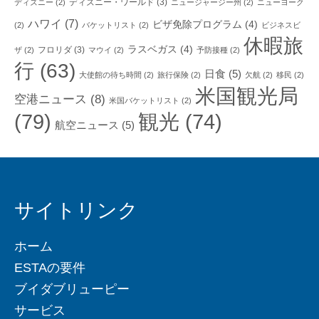
ディズニー・ワールド
(3)
ディズニー
(2)
ニュージャージー州
(2)
ニューヨーク
ハワイ
(7)
ビザ免除プログラム
(4)
(2)
バケットリスト
(2)
ビジネスビ
休暇旅
ラスベガス
(4)
フロリダ
(3)
ザ
(2)
マウイ
(2)
予防接種
(2)
行
(63)
日食
(5)
大使館の待ち時間
(2)
旅行保険
(2)
欠航
(2)
移民
(2)
米国観光局
空港ニュース
(8)
米国バケットリスト
(2)
(79)
観光
(74)
航空ニュース
(5)
サイトリンク
ホーム
ESTAの要件
ブイダブリューピー
サービス