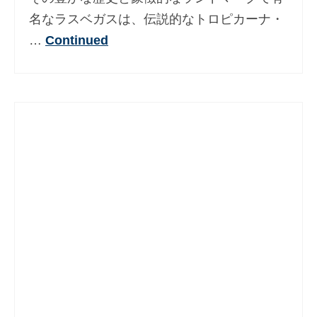
Deutsch
(
ドイツ語
)
名なラスベガスは、伝説的なトロピカーナ・
…
Continued
Ελληνικά
(
ギリシア語
)
עברית
(
ヘブライ語
)
Magyar
(
ハンガリー語
)
Italiano
(
イタリア語
)
한국어
(
韓国語
)
Norsk bokmål
(
ノルウェー・ブークモー
ル
)
Polski
(
ポーランド語
)
Português
(
ポルトガル語
)
Slovenčina
(
スラヴ語派
)