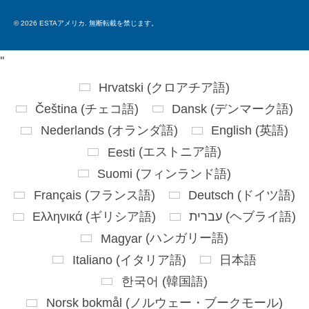
for:
© 2026 ESTAアメリカ. 無断転載を禁じます。
'
'
Hrvatski
(
クロアチア語
)
Čeština
(
チェコ語
)
Dansk
(
デンマーク語
)
Nederlands
(
オランダ語
)
English
(
英語
)
Eesti
(
エストニア語
)
Suomi
(
フィンランド語
)
Français
(
フランス語
)
Deutsch
(
ドイツ語
)
Ελληνικά
(
ギリシア語
)
עברית
(
ヘブライ語
)
Magyar
(
ハンガリー語
)
Italiano
(
イタリア語
)
日本語
한국어
(
韓国語
)
Norsk bokmål
(
ノルウェー・ブークモール
)