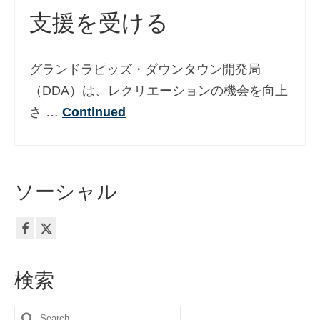
支援を受ける
Deutsch
(
ドイツ語
)
Ελληνικά
(
ギリシア語
)
グランドラピッズ・ダウンタウン開発局
עברית
(
ヘブライ語
)
（DDA）は、レクリエーションの機会を向上
Magyar
(
ハンガリー語
)
さ …
Continued
Italiano
(
イタリア語
)
한국어
(
韓国語
)
ソーシャル
Norsk bokmål
(
ノルウェー・ブークモー
ル
)
Polski
(
ポーランド語
)
Português
(
ポルトガル語
)
検索
Slovenčina
(
スラヴ語派
)
Search