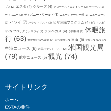
エスタ
(4)
クルーズ
(4)
プス
(2)
グローバル・エントリー
(2)
テキサス
(2)
ディズニー・ワールド
(3)
ディズニー
(2)
ニュージャージー州
(2)
ニューヨーク
ハワイ
(7)
ビザ免除プログラム
(4)
(2)
バケットリスト
(2)
ビジネスビ
休暇旅
ラスベガス
(4)
フロリダ
(3)
ザ
(2)
マウイ
(2)
予防接種
(2)
行
(63)
日食
(5)
大使館の待ち時間
(2)
旅行保険
(2)
欠航
(2)
移民
(2)
米国観光局
空港ニュース
(8)
米国バケットリスト
(2)
(79)
観光
(74)
航空ニュース
(5)
サイトリンク
ホーム
ESTAの要件