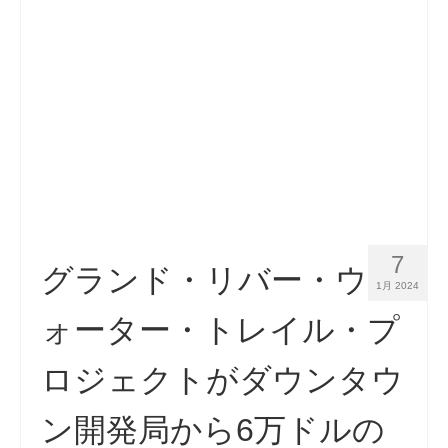
連絡先
申請
日本語
Hrvatski
(
クロアチア語
)
Čeština
(
チェコ語
)
Dansk
(
デンマーク語
)
7
Nederlands
(
オランダ語
)
グランド・リバー・ウ
1月 2024
English
(
英語
)
ォーター・トレイル・プ
Eesti
(
エストニア語
)
ロジェクトがダウンタウ
Suomi
(
フィンランド語
)
ン開発局から6万ドルの
Français
(
フランス語
)