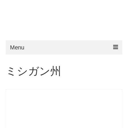
Menu
ESTA
ミシガン州
申請条件
よくある質問
VWP
ヘルプ
ニュース