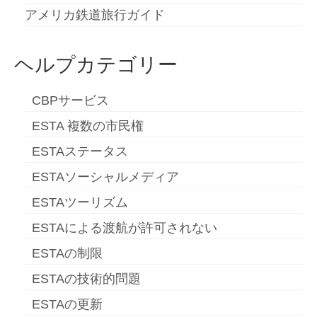
アメリカ鉄道旅行ガイド
Deutsch
(
ドイツ語
)
Ελληνικά
(
ギリシア語
)
ヘルプカテゴリー
עברית
(
ヘブライ語
)
CBPサービス
Magyar
(
ハンガリー語
)
ESTA 複数の市民権
Italiano
(
イタリア語
)
ESTAステータス
한국어
(
韓国語
)
ESTAソーシャルメディア
Norsk bokmål
(
ノルウェー・ブークモー
ESTAツーリズム
ル
)
ESTAによる渡航が許可されない
Polski
(
ポーランド語
)
ESTAの制限
Português
(
ポルトガル語
)
ESTAの技術的問題
Slovenčina
(
スラヴ語派
)
ESTAの更新