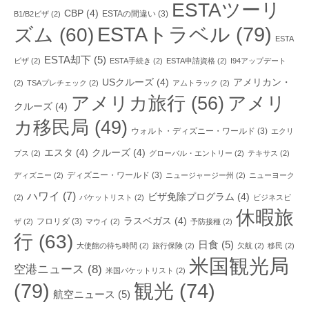
ESTAツーリ
CBP
(4)
ESTAの間違い
(3)
B1/B2ビザ
(2)
ESTAトラベル
(79)
ズム
(60)
ESTA
ESTA却下
(5)
ビザ
(2)
ESTA手続き
(2)
ESTA申請資格
(2)
I94アップデート
USクルーズ
(4)
アメリカン・
(2)
TSAプレチェック
(2)
アムトラック
(2)
アメリカ旅行
(56)
アメリ
クルーズ
(4)
カ移民局
(49)
ウォルト・ディズニー・ワールド
(3)
エクリ
エスタ
(4)
クルーズ
(4)
プス
(2)
グローバル・エントリー
(2)
テキサス
(2)
ディズニー・ワールド
(3)
ディズニー
(2)
ニュージャージー州
(2)
ニューヨーク
ハワイ
(7)
ビザ免除プログラム
(4)
(2)
バケットリスト
(2)
ビジネスビ
休暇旅
ラスベガス
(4)
フロリダ
(3)
ザ
(2)
マウイ
(2)
予防接種
(2)
行
(63)
日食
(5)
大使館の待ち時間
(2)
旅行保険
(2)
欠航
(2)
移民
(2)
米国観光局
空港ニュース
(8)
米国バケットリスト
(2)
(79)
観光
(74)
航空ニュース
(5)