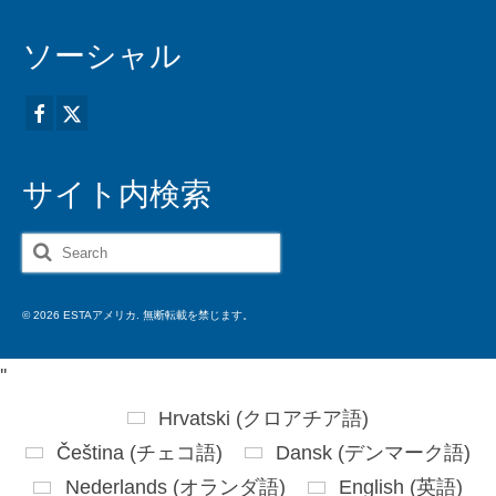
ソーシャル
サイト内検索
Search
for:
© 2026 ESTAアメリカ. 無断転載を禁じます。
'
'
Hrvatski
(
クロアチア語
)
Čeština
(
チェコ語
)
Dansk
(
デンマーク語
)
Nederlands
(
オランダ語
)
English
(
英語
)