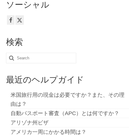
ソーシャル
連絡先
申請
日本語
検索
Hrvatski
(
クロアチア語
)
Čeština
(
チェコ語
)
Search
for:
Dansk
(
デンマーク語
)
最近のヘルプガイド
Nederlands
(
オランダ語
)
English
(
英語
)
米国旅行用の現金は必要ですか？また、その理
由は？
Eesti
(
エストニア語
)
自動パスポート審査（APC）とは何ですか？
Suomi
(
フィンランド語
)
アリゾナ州ビザ
Français
(
フランス語
)
アメリカ一周にかかる時間は？