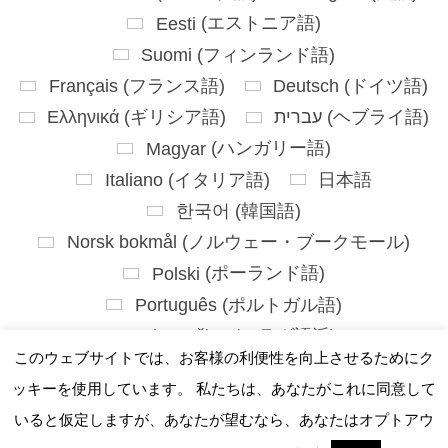
Eesti
(
エストニア語
)
Suomi
(
フィンランド語
)
Français
(
フランス語
)
Deutsch
(
ドイツ語
)
Ελληνικά
(
ギリシア語
)
עברית
(
ヘブライ語
)
Magyar
(
ハンガリー語
)
Italiano
(
イタリア語
)
日本語
한국어
(
韓国語
)
Norsk bokmål
(
ノルウェー・ブークモール
)
Polski
(
ポーランド語
)
Português
(
ポルトガル語
)
Slovenčina
(
スラヴ語派
)
このウェブサイトでは、お客様の利便性を向上させるためにク
Slovenščina
(
スロベニア語
)
ッキーを使用しています。 私たちは、あなたがこれに同意して
Español
(
スペイン語
)
いると仮定しますが、あなたが望むなら、あなたはオプトアウ
Svenska
(
スウェーデン語
)