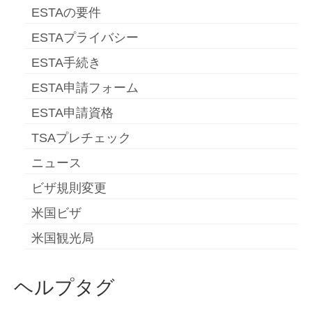
Slovenščina
(
スロベニア語
)
ESTAの要件
Español
(
スペイン語
)
ESTAプライバシー
Svenska
(
スウェーデン語
)
ESTA手続き
ESTA申請フォーム
ESTA申請資格
TSAプレチェック
ニュース
ビザ規則変更
米国ビザ
米国観光局
ヘルプタグ